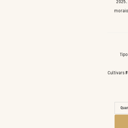
2025. 
moraio
Tip
Cultivars
F
Quan