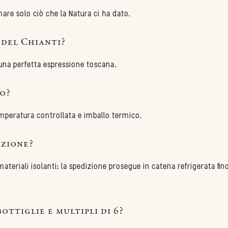
are solo ciò che la Natura ci ha dato.
 del Chianti?
r una perfetta espressione toscana.
o?
emperatura controllata e imballo termico.
izione?
ateriali isolanti; la spedizione prosegue in catena refrigerata fin
ottiglie e multipli di 6?