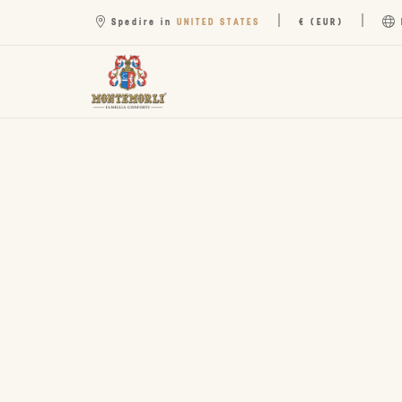
|
|
UNITED STATES
Spedire in
€ (EUR)