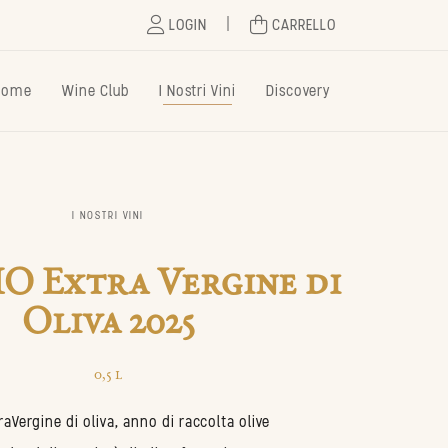
|
LOGIN
CARRELLO
Home
Wine Club
I Nostri Vini
Discovery
I NOSTRI VINI
IO Extra Vergine di
Oliva 2025
0,5 l
raVergine di oliva, anno di raccolta olive