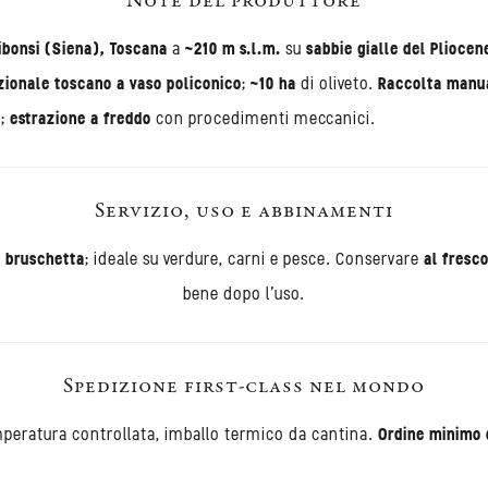
Note del produttore
ibonsi (Siena), Toscana
a
~210 m s.l.m.
su
sabbie gialle del Pliocen
zionale toscano a vaso policonico
;
~10 ha
di oliveto.
Raccolta manu
e
;
estrazione a freddo
con procedimenti meccanici.
Servizio, uso e abbinamenti
n
bruschetta
; ideale su verdure, carni e pesce. Conservare
al fresc
bene dopo l’uso.
Spedizione first-class nel mondo
peratura controllata, imballo termico da cantina.
Ordine minimo d