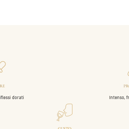
RE
PR
flessi dorati
Intenso, f
GUSTO