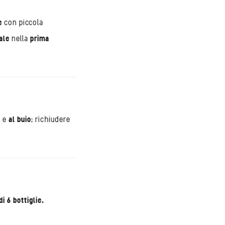
e
con piccola
ale
nella
prima
o
e
al buio
; richiudere
i 6 bottiglie.